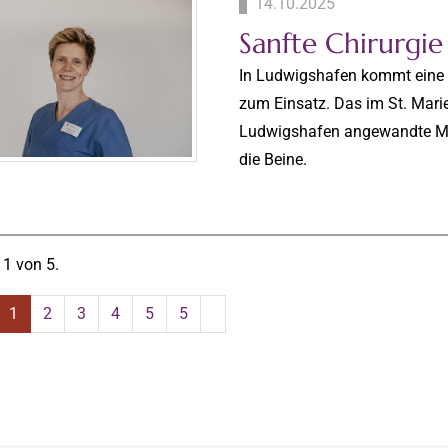
14.10.2025
Sanfte Chirurgi
In Ludwigshafen kommt eine 
zum Einsatz. Das im St. Mari
Ludwigshafen angewandte MIL
die Beine.
 1 von 5.
1
2
3
4
5
5