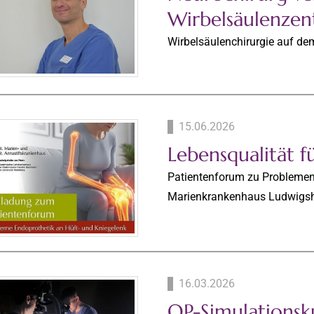
Wirbelsäulenze
Wirbelsäulenchirurgie auf d
15.06.2026
Lebensqualität f
Patientenforum zu Problemen 
Marienkrankenhaus Ludwigs
16.03.2026
OP-Simulationsk