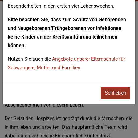
Besonderheiten in den ersten vier Lebenswochen.
KONTAKT
Bitte beachten Sie, dass zum Schutz von Gebärenden
Hospiz Elias
und Neugeborenen/Frühgeborenen vor Infektionen
keine Kinder an der Kreißsaalführung teilnehmen
Leben ... ein Leben lang
können.
Nutzen Sie auch die
Angebote unserer Elternschule für
Mit dem Ziel „Leben … ein Leben lang“ bietet das
Hospiz
Schwangere, Mütter und Familien
.
Elias
, das 2005 auf dem Gelände neben dem St.
Marienkrankenhaus errichtet wurde, Menschen mit
schweren, unheilbaren Erkrankungen den Raum für ein
Schließen
würdevolles Leben mit ihrer Krankheit und ein
Abschiednehmen von diesem Leben.
Der Geist des Hospizes ist geprägt durch die Menschen, die
in ihm leben und arbeiten. Das hauptamtliche Team wird
dabei durch zahlreiche Ehrenamtliche unterstützt.