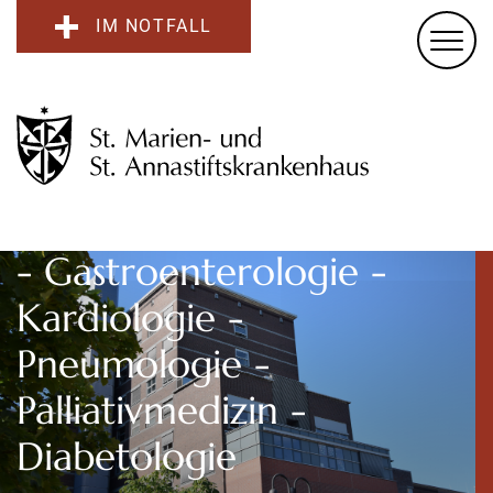
IM NOTFALL
Klinik für Innere Medizin
- Gastroenterologie -
Kardiologie -
Pneumologie -
Palliativmedizin -
Diabetologie