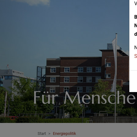
V
B
N
d
N
S
Für Mensche
Start
Energiepolitik