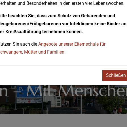
erhalten und Besonderheiten in den ersten vier Lebenswochen.
itte beachten Sie, dass zum Schutz von Gebärenden und
eugeborenen/Frühgeborenen vor Infektionen keine Kinder an
er Kreißsaalführung teilnehmen können.
utzen Sie auch die
Angebote unserer Elternschule für
chwangere, Mütter und Familien
.
Schließen
n – Mit Mensche