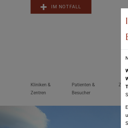
IM NOTFALL
N
Kliniken &
Patienten &
Zuwe
T
Zentren
Besucher
S
E
u
S