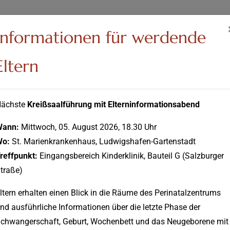
Informationen für werdende
Eltern
ächste
Kreißsaalführung mit Elterninformationsabend
Wann:
Mittwoch, 05. August 2026, 18.30 Uhr
Wo:
St. Marienkrankenhaus, Ludwigshafen-Gartenstadt
iser
Pflege
Pflegeschule
Aktuelles
Über
reffpunkt:
Eingangsbereich Kinderklinik, Bauteil G (Salzburger
uns
traße)
ltern erhalten einen Blick in die Räume des Perinatalzentrums
nd ausführliche Informationen über die letzte Phase der
chwangerschaft, Geburt, Wochenbett und das Neugeborene mit