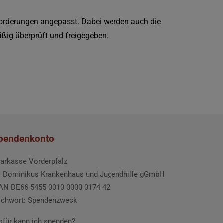
nforderungen angepasst. Dabei werden auch die
äßig überprüft und freigegeben.
pendenkonto
arkasse Vorderpfalz
. Dominikus Krankenhaus und Jugendhilfe gGmbH
AN DE66 5455 0010 0000 0174 42
ichwort: Spendenzweck
für kann ich spenden?