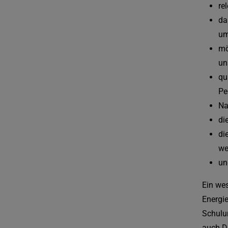
re
da
um
mö
un
qu
Pe
Na
di
di
we
un
Ein wes
Energi
Schulun
auch D