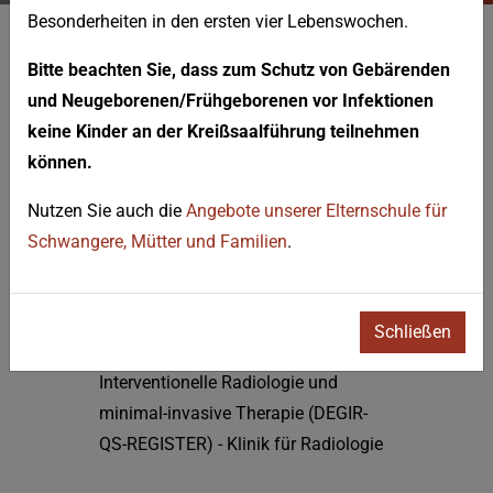
Besonderheiten in den ersten vier Lebenswochen.
KONTAKT
Bitte beachten Sie, dass zum Schutz von Gebärenden
Downloads
und Neugeborenen/Frühgeborenen vor Infektionen
keine Kinder an der Kreißsaalführung teilnehmen
Radiologie
können.
Nutzen Sie auch die
Angebote unserer Elternschule für
Zertifikat DEGIR-QS-REGISTER
Schwangere, Mütter und Familien
.
Zertifikat
Qualitätssicherungsprogramm für
radiologische Interventionen der
Schließen
Deutschen Gesellschaft für
Interventionelle Radiologie und
minimal-invasive Therapie (DEGIR-
QS-REGISTER) - Klinik für Radiologie