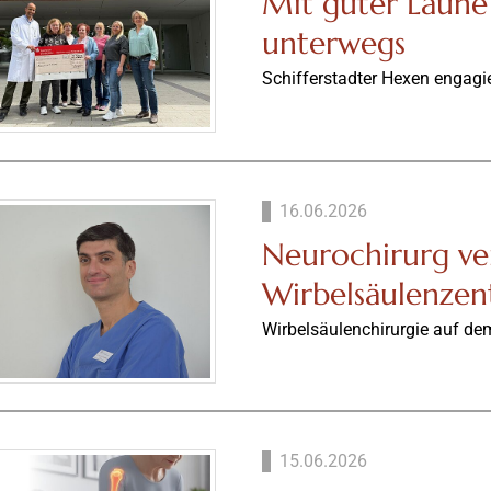
Mit guter Laun
unterwegs
Schifferstadter Hexen engagier
16.06.2026
Neurochirurg ve
Wirbelsäulenze
Wirbelsäulenchirurgie auf d
15.06.2026