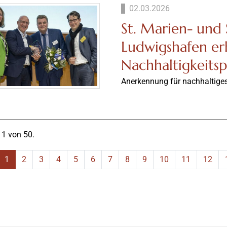
02.03.2026
St. Marien- und 
Ludwigshafen er
Nachhaltigkeitsp
Anerkennung für nachhaltige
 1 von 50.
1
2
3
4
5
6
7
8
9
10
11
12