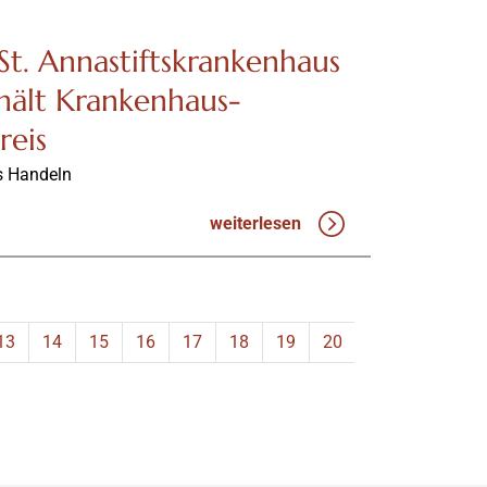
St. Annastiftskrankenhaus
hält Krankenhaus-
reis
s Handeln
weiterlesen
13
14
15
16
17
18
19
20
21
22
23