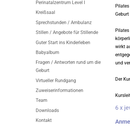
Perinatalzentrum Level I
Pilates
Kreißsaal
Geburt 
Sprechstunden / Ambulanz
Pilates
Stillen / Angebote für Stillende
körper
Guter Start ins Kinderleben
wirkt 
Babyalbum
entgeg
Fragen / Antworten rund um die
und ver
Geburt
Der Ku
Virtueller Rundgang
Zuweiserinformationen
Kurslei
Team
6 x j
Downloads
Kontakt
Anme