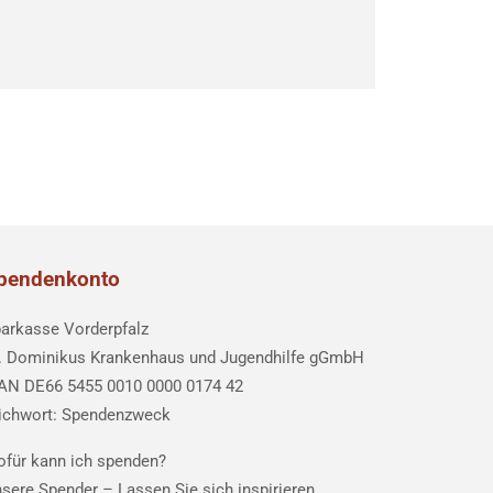
pendenkonto
arkasse Vorderpfalz
. Dominikus Krankenhaus und Jugendhilfe gGmbH
AN DE66 5455 0010 0000 0174 42
ichwort: Spendenzweck
für kann ich spenden?
sere Spender –
Lassen Sie sich inspirieren