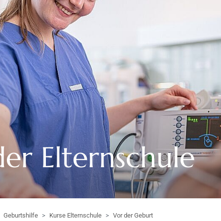
er Elternschule
Geburtshilfe
Kurse Elternschule
Vor der Geburt