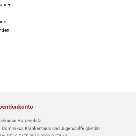
rapien
üge
enden
pendenkonto
arkasse Vorderpfalz
. Dominikus Krankenhaus und Jugendhilfe gGmbH