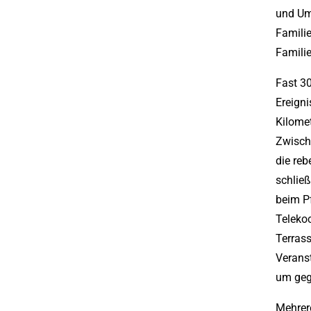
und Um
Famili
Famili
Fast 3
Ereigni
Kilome
Zwische
die re
schlie
beim Pf
Teleko
Terrass
Veranst
um geg
Mehrer