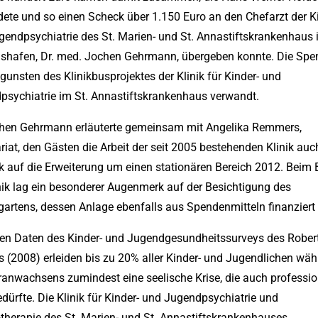
ete und so einen Scheck über 1.150 Euro an den Chefarzt der K
endpsychiatrie des St. Marien- und St. Annastiftskrankenhaus 
shafen, Dr. med. Jochen Gehrmann, übergeben konnte. Die Spe
gunsten des Klinikbusprojektes der Klinik für Kinder- und
psychiatrie im St. Annastiftskrankenhaus verwandt.
chen Gehrmann erläuterte gemeinsam mit Angelika Remmers,
riat, den Gästen die Arbeit der seit 2005 bestehenden Klinik auc
k auf die Erweiterung um einen stationären Bereich 2012. Beim
nik lag ein besonderer Augenmerk auf der Besichtigung des
artens, dessen Anlage ebenfalls aus Spendenmitteln finanziert
en Daten des Kinder- und Jugendgesundheitssurveys des Rober
ts (2008) erleiden bis zu 20% aller Kinder- und Jugendlichen wä
anwachsens zumindest eine seelische Krise, die auch professio
edürfte. Die Klinik für Kinder- und Jugendpsychiatrie und
therapie des St. Marien- und St. Annastiftskrankenhauses