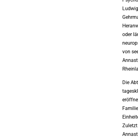
Ludwig
Gehrman
Heranw
oder l
neurop
von see
Annast
Rheinla
Die Ab
tageskl
eröffne
Famili
Einheit
Zuletzt
Annast