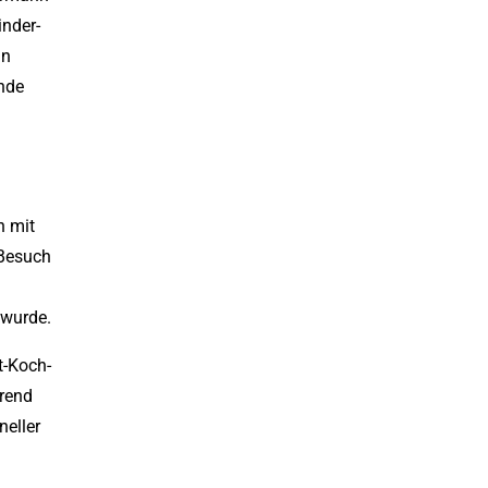
inder-
in
nde
h mit
 Besuch
 wurde.
t-Koch-
hrend
neller