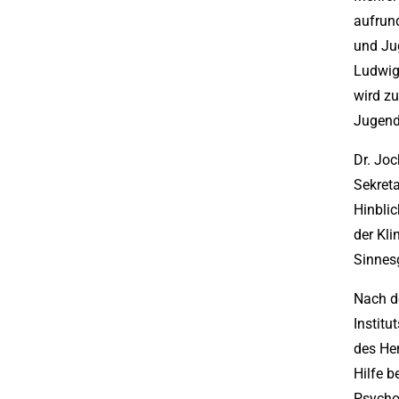
aufrund
und Jug
Ludwig
wird zu
Jugend
Dr. Jo
Sekreta
Hinblic
der Kli
Sinnesg
Nach d
Institu
des Her
Hilfe b
Psycho