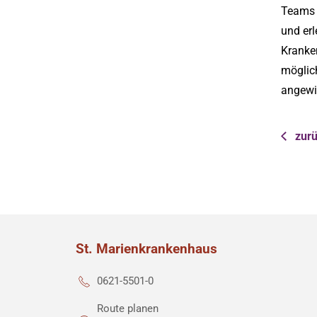
Teams u
und er
Kranke
möglic
angewi
zurü
St. Marienkrankenhaus
0621-5501-0
Route planen