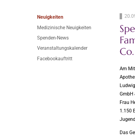
20.0
Neuigkeiten
Spe
Medizinische Neuigkeiten
Fam
Spenden-News
Veranstaltungskalender
Co
Facebookauftritt
Am Mit
Apothe
Ludwig
GmbH &
Frau H
1.150 E
Jugend
Das Ge