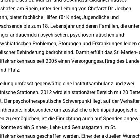
shafen am Rhein, unter der Leitung von Chefarzt Dr. Jochen
n, bietet fachliche Hilfen für Kinder, Jugendliche und
achsende bis zum 18. Lebensjahr und deren Familien, die unter
änger andauernden psychischen, psychosomatischen und
sychiatrischen Problemen, Störungen und Erkrankungen leiden 
lischer Behinderung bedroht sind. Damit erfüllt das St. Marien- 
iftskrankenhaus seit 2005 einen Versorgungsauftrag des Lande
nd-Pfalz.
teilung umfasst gegenwärtig eine Institutsambulanz und zwei
inische Stationen. 2012 wird ein stationärer Bereich mit 20 Bett
t. Der psychotherapeutische Schwerpunkt liegt auf der Verhalte
entherapie. Insbesondere um zusätzliche erlebnispädagogische
en zu ermöglichen, ist die Einrichtung auch auf Spenden angewi
 konnte so ein Sinnes-, Lehr- und Genussgarten im St.
iftskrankenhaus geschaffen werden. Einer der aktuellen Wünsc