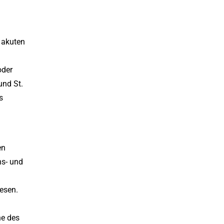
 akuten
oder
und St.
s
en
ns- und
esen.
he des