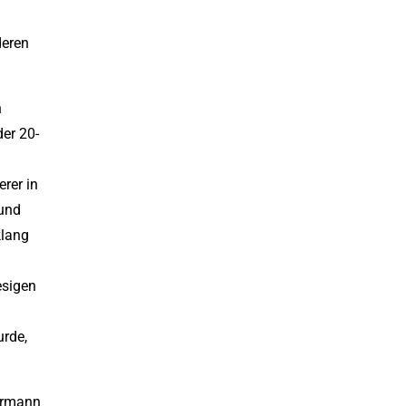
deren
n
er 20-
rer in
und
klang
esigen
urde,
ermann