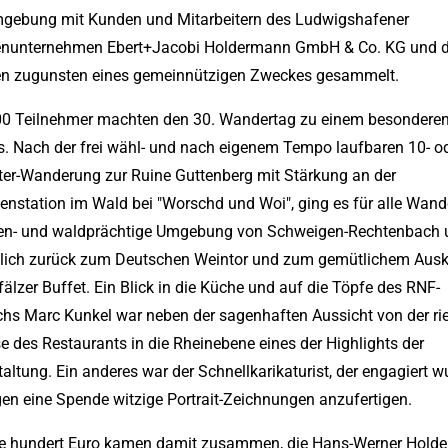
gebung mit Kunden und Mitarbeitern des Ludwigshafener
enunternehmen Ebert+Jacobi Holdermann GmbH & Co. KG und 
en zugunsten eines gemeinnützigen Zweckes gesammelt.
00 Teilnehmer machten den 30. Wandertag zu einem besondere
s. Nach der frei wähl- und nach eigenem Tempo laufbaren 10- od
ter-Wanderung zur Ruine Guttenberg mit Stärkung an der
nstation im Wald bei "Worschd und Woi", ging es für alle Wande
ben- und waldprächtige Umgebung von Schweigen-Rechtenbach 
ßlich zurück zum Deutschen Weintor und zum gemütlichem Aus
älzer Buffet. Ein Blick in die Küche und auf die Töpfe des RNF-
chs Marc Kunkel war neben der sagenhaften Aussicht von der ri
e des Restaurants in die Rheinebene eines der Highlights der
altung. Ein anderes war der Schnellkarikaturist, der engagiert w
en eine Spende witzige Portrait-Zeichnungen anzufertigen.
e hundert Euro kamen damit zusammen, die Hans-Werner Hold