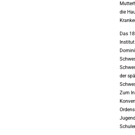
Mutterh
die Hau
Kranke
Das 18
Institu
Domini
Schwes
Schwest
der spä
Schwes
Zum Ins
Konvent
Ordens
Jugend
Schulen