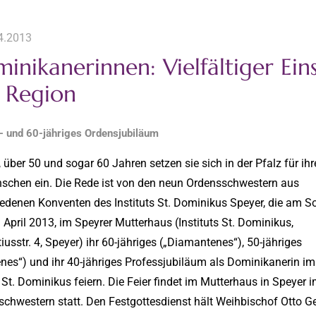
4.2013
inikanerinnen: Vielfältiger Ein
 Region
- und 60-jähriges Ordensjubiläum
, über 50 und sogar 60 Jahren setzen sie sich in der Pfalz für ihr
schen ein. Die Rede ist von den neun Ordensschwestern aus
edenen Konventen des Instituts St. Dominikus Speyer, die am S
 April 2013, im Speyrer Mutterhaus (Instituts St. Dominikus,
iusstr. 4, Speyer) ihr 60-jähriges („Diamantenes“), 50-jähriges
nes“) und ihr 40-jähriges Professjubiläum als Dominikanerin im
t St. Dominikus feiern. Die Feier findet im Mutterhaus in Speyer i
schwestern statt. Den Festgottesdienst hält Weihbischof Otto 