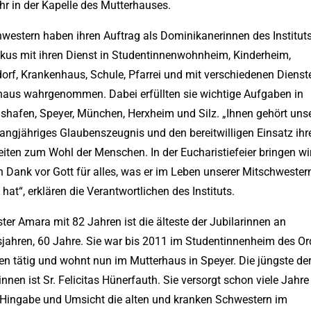
r in der Kapelle des Mutterhauses.
western haben ihren Auftrag als Dominikanerinnen des Instituts
kus mit ihren Dienst in Studentinnenwohnheim, Kinderheim,
orf, Krankenhaus, Schule, Pfarrei und mit verschiedenen Dienst
haus wahrgenommen. Dabei erfüllten sie wichtige Aufgaben in
shafen, Speyer, München, Herxheim und Silz. „Ihnen gehört uns
 langjähriges Glaubenszeugnis und den bereitwilligen Einsatz ihr
iten zum Wohl der Menschen. In der Eucharistiefeier bringen wi
 Dank vor Gott für alles, was er im Leben unserer Mitschwester
 hat“, erklären die Verantwortlichen des Instituts.
er Amara mit 82 Jahren ist die älteste der Jubilarinnen an
sjahren, 60 Jahre. Sie war bis 2011 im Studentinnenheim des Or
n tätig und wohnt nun im Mutterhaus in Speyer. Die jüngste de
innen ist Sr. Felicitas Hünerfauth. Sie versorgt schon viele Jahre
 Hingabe und Umsicht die alten und kranken Schwestern im