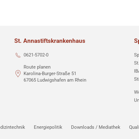
St. Annastiftskrankenhaus
S
Sp
0621-5702-0
St
Route planen
IB
Karolina-Burger-Straße 51
St
67065 Ludwigshafen am Rhein
Wo
Un
dizintechnik
Energiepolitik
Downloads / Mediathek
Qual