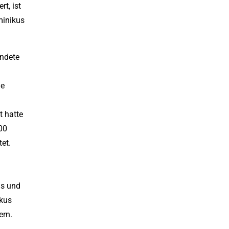
t, ist
minikus
ündete
ie
t hatte
00
et.
us und
kus
ern.