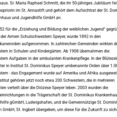
aus. Sr. Maria Raphael Schmitt, die ihr 50-jähriges Jubiläum feier
spriorin im St. Annastift und gehört dem Aufsichtrat der St. Do
nhaus und Jugendhilfe GmbH an.
52 für die „Erziehung und Bildung der weiblichen Jugend“ gegr
t der Armen Schulschwestern Speyer, wurde 1892 in den
kanerorden aufgenommen. In zahlreichen Gemeinden wirkten d
tern in Schulen und Kindergärten. Ab 1908 übernahmen die
ern Aufgaben in der ambulanten Krankenpflege. In der Blütezei
ter in Institut St. Dominikus Speyer umbenannte Orden über 1.0
tern - das Engagement wurde auf Amerika und Afrika ausgeweit
titut gehören jetzt noch etwa 200 Schwestern, die in mehreren
en verteilt über die Diözese Speyer leben. 2003 wurden die
einrichtungen in die Trägerschaft der St. Dominikus Krankenha
hilfe gGmbH, Ludwigshafen, und die Gemeinnützige St. Domini
 GmbH, St. Ingbert übergeben, um diese für die Zukunft zu sich