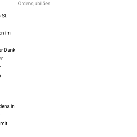
Ordensjubiläen
 St.
en im
er Dank
er
r
n
dens in
r
 mit