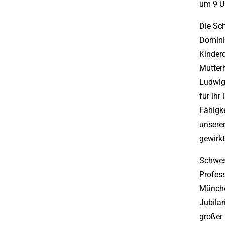
um 9 Uh
Die Sch
Domini
Kinderd
Mutter
Ludwig
für ihr
Fähigke
unseren
gewirkt
Schwest
Profes
Münche
Jubilar
großer