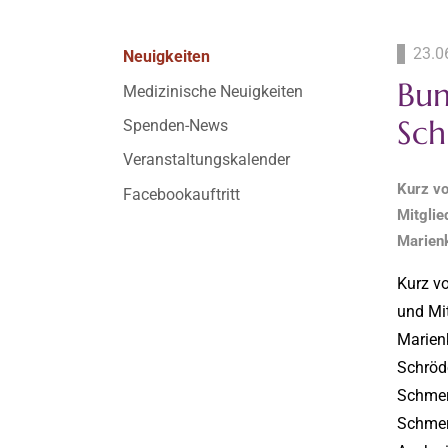
23.0
Neuigkeiten
Bun
Medizinische Neuigkeiten
Sch
Spenden-News
Veranstaltungskalender
Kurz vo
Facebookauftritt
Mitglie
Marien
Kurz vo
und Mit
Marien
Schröde
Schmer
Schmer