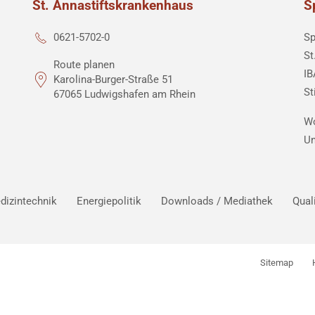
St. Annastiftskrankenhaus
S
Sp
0621-5702-0
St
Route planen
IB
Karolina-Burger-Straße 51
St
67065 Ludwigshafen am Rhein
Wo
Un
dizintechnik
Energiepolitik
Downloads / Mediathek
Qual
Sitemap