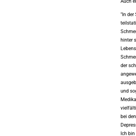
Auch e
"In der
teilst
Schmerz
hinter 
Lebensq
Schmerz
der sc
angewe
ausgeb
und sog
Medika
vielfäl
bei de
Depres
Ich bin