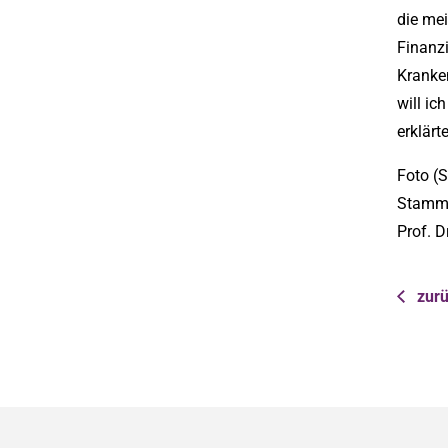
die mei
Finanz
Kranke
will ic
erklär
Foto (S
Stammle
Prof. 
zurü