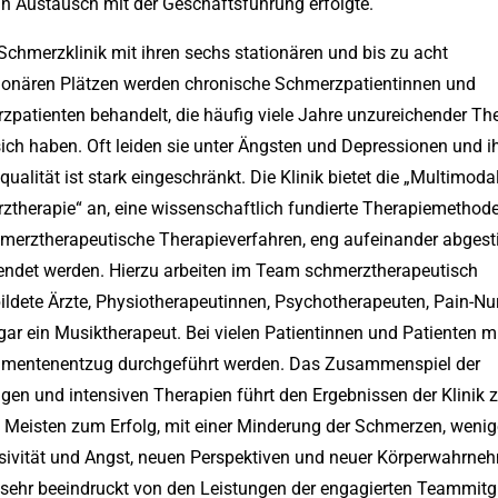
in Austausch mit der Geschäftsführung erfolgte.
 Schmerzklinik mit ihren sechs stationären und bis zu acht
ationären Plätzen werden chronische Schmerzpatientinnen und
patienten behandelt, die häufig viele Jahre unzureichender Th
sich haben. Oft leiden sie unter Ängsten und Depressionen und i
ualität ist stark eingeschränkt. Die Klinik bietet die „Multimoda
therapie“ an, eine wissenschaftlich fundierte Therapiemethode
hmerztherapeutische Therapieverfahren, eng aufeinander abges
ndet werden. Hierzu arbeiten im Team schmerztherapeutisch
ildete Ärzte, Physiotherapeutinnen, Psychotherapeuten, Pain-Nu
ar ein Musiktherapeut. Bei vielen Patientinnen und Patienten m
mentenentzug durchgeführt werden. Das Zusammenspiel der
tigen und intensiven Therapien führt den Ergebnissen der Klinik 
n Meisten zum Erfolg, mit einer Minderung der Schmerzen, wenig
sivität und Angst, neuen Perspektiven und neuer Körperwahrne
 sehr beeindruckt von den Leistungen der engagierten Teammitgl