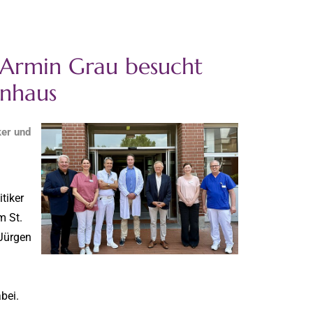
 Armin Grau besucht
enhaus
ker und
tiker
m St.
-Jürgen
bei.