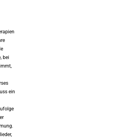
erapien
hre
le
, bei
timmt,
rses
uss ein
zufolge
er
hmung.
ieder,