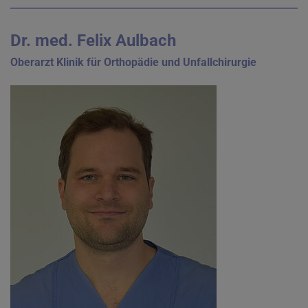
Dr. med. Felix Aulbach
Oberarzt Klinik für Orthopädie und Unfallchirurgie