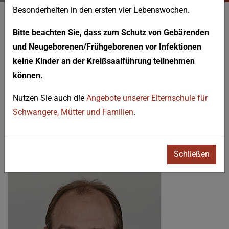
Besonderheiten in den ersten vier Lebenswochen.
KONTAKT
Bitte beachten Sie, dass zum Schutz von Gebärenden
Team Wirbelsäulenzentrum
und Neugeborenen/Frühgeborenen vor Infektionen
Ludwigshafen
keine Kinder an der Kreißsaalführung teilnehmen
können.
Nutzen Sie auch die
Angebote unserer Elternschule für
Dr. med. Michael Breitenfelder
Schwangere, Mütter und Familien
.
Oberarzt Klinik für Orthopädie und Unfallchirurgie / Leiter
Wirbelsäulenzentrum
Schließen