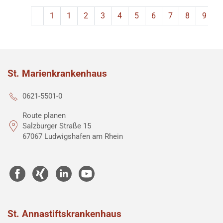
1
1
2
3
4
5
6
7
8
9
St. Marienkrankenhaus
0621-5501-0
Route planen
Salzburger Straße 15
67067 Ludwigshafen am Rhein
St. Annastiftskrankenhaus