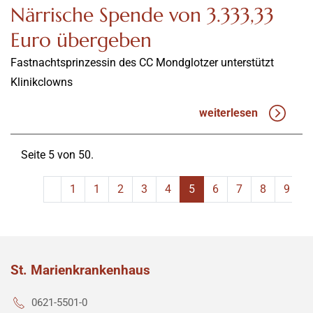
Närrische Spende von 3.333,33
Euro übergeben
Fastnachtsprinzessin des CC Mondglotzer unterstützt
Klinikclowns
weiterlesen
Seite 5 von 50.
1
1
2
3
4
5
6
7
8
9
St. Marienkrankenhaus
0621-5501-0