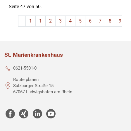
Seite 47 von 50.
1
1
2
3
4
5
6
7
8
9
St. Marienkrankenhaus
0621-5501-0
Route planen
Salzburger Straße 15
67067 Ludwigshafen am Rhein