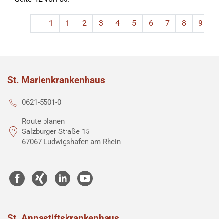
1
1
2
3
4
5
6
7
8
9
St. Marienkrankenhaus
0621-5501-0
Route planen
Salzburger Straße 15
67067 Ludwigshafen am Rhein
St. Annastiftskrankenhaus