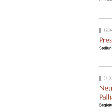
12.0
Pres
Stellu
31.0
Neu
Pall
Beglei