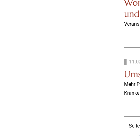
Wor
und
Verans
11.0
Ums
Mehr P
Kranke
Seite