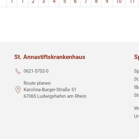
1
1
2
3
4
5
6
7
8
9
10
11
St. Annastiftskrankenhaus
S
Sp
0621-5702-0
St
Route planen
IB
Karolina-Burger-Straße 51
St
67065 Ludwigshafen am Rhein
Wo
Un