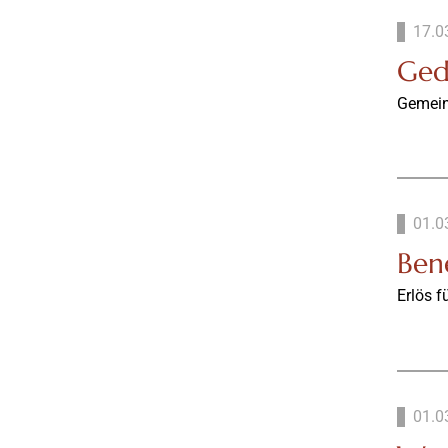
17.0
Ged
Gemein
01.0
Ben
Erlös f
01.0