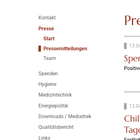
Pr
Kontakt
Presse
Start
13.0
Pressemitteilungen
Spe
Team
Positi
Spenden
Hygiene
Medizintechnik
Energiepolitik
13.0
Chi
Downloads / Mediathek
Qualitätsbericht
Tag
Links
Festli