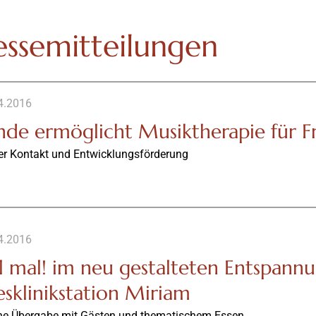
essemitteilungen
4.2016
nde ermöglicht Musiktherapie für 
ver Kontakt und Entwicklungsförderung
4.2016
ll mal! im neu gestalteten Entspann
esklinikstation Miriam
che Übergabe mit Gästen und thematischem Essen