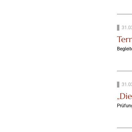
31.0
Ter
Begleit
31.0
„Di
Prüfung