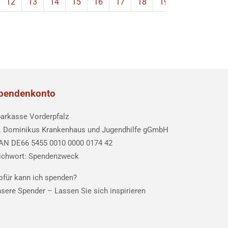
12
13
14
15
16
17
18
19
20
21
pendenkonto
arkasse Vorderpfalz
. Dominikus Krankenhaus und Jugendhilfe gGmbH
AN DE66 5455 0010 0000 0174 42
ichwort: Spendenzweck
für kann ich spenden?
sere Spender –
Lassen Sie sich inspirieren