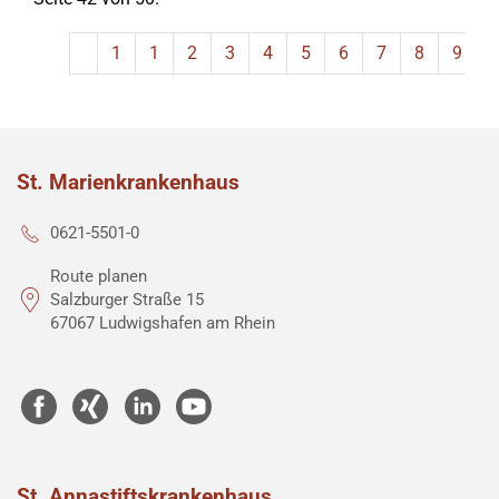
1
1
2
3
4
5
6
7
8
9
St. Marienkrankenhaus
0621-5501-0
Route planen
Salzburger Straße 15
67067 Ludwigshafen am Rhein
St. Annastiftskrankenhaus