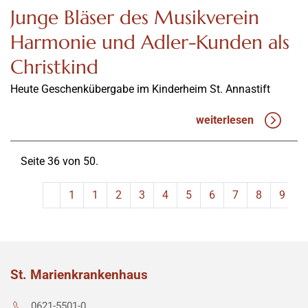
Junge Bläser des Musikverein
Harmonie und Adler-Kunden als
Christkind
Heute Geschenkübergabe im Kinderheim St. Annastift
weiterlesen
Seite 36 von 50.
1
1
2
3
4
5
6
7
8
9
St. Marienkrankenhaus
0621-5501-0