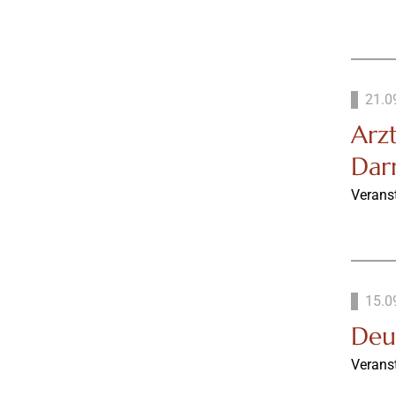
21.0
Arz
Dar
Verans
15.0
Deu
Verans