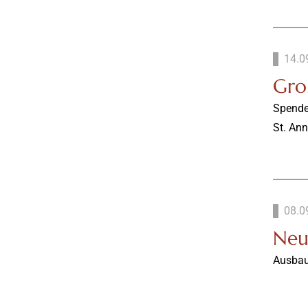
14.0
Groß
Spende
St. An
08.0
Neu
Ausbau