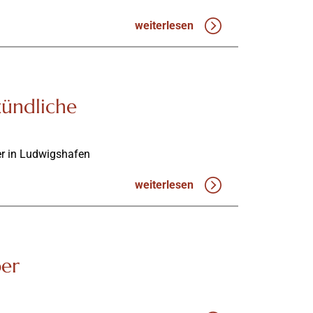
weiterlesen
zündliche
er in Ludwigshafen
weiterlesen
ber