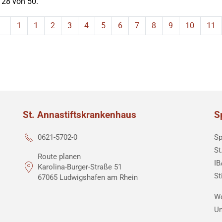
 28 von 50.
1
1
2
3
4
5
6
7
8
9
10
11
St. Annastiftskrankenhaus
S
Sp
0621-5702-0
St
Route planen
IB
Karolina-Burger-Straße 51
St
67065 Ludwigshafen am Rhein
Wo
Un