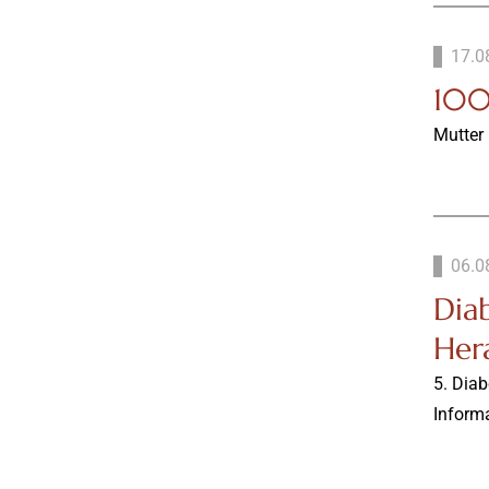
17.0
100
Mutter
06.0
Dia
Her
5. Dia
Informa