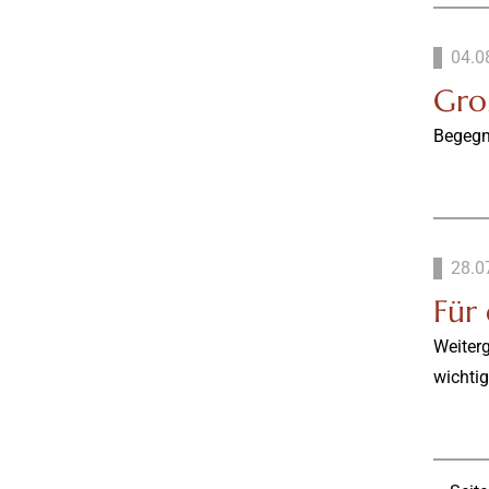
04.0
Gro
Begegn
28.0
Für
Weiter
wichtig