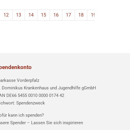
12
13
14
15
16
17
18
19
20
21
pendenkonto
arkasse Vorderpfalz
. Dominikus Krankenhaus und Jugendhilfe gGmbH
AN DE66 5455 0010 0000 0174 42
ichwort: Spendenzweck
für kann ich spenden?
sere Spender –
Lassen Sie sich inspirieren