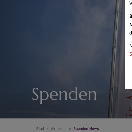
V
B
N
d
N
S
Spenden
Start
Aktuelles
Spenden-News