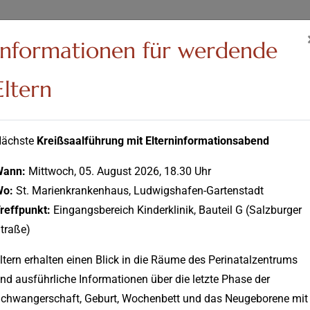
Informationen für werdende
Eltern
ächste
Kreißsaalführung mit Elterninformationsabend
Wann:
Mittwoch, 05. August 2026, 18.30 Uhr
Wo:
St. Marienkrankenhaus, Ludwigshafen-Gartenstadt
iser
Pflege
Pflegeschule
Aktuelles
Über
reffpunkt:
Eingangsbereich Kinderklinik, Bauteil G (Salzburger
uns
traße)
ltern erhalten einen Blick in die Räume des Perinatalzentrums
nd ausführliche Informationen über die letzte Phase der
chwangerschaft, Geburt, Wochenbett und das Neugeborene mit