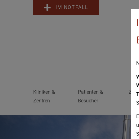
IM NOTFALL
N
Kliniken &
Patienten &
Zuwe
T
Zentren
Besucher
S
E
u
S