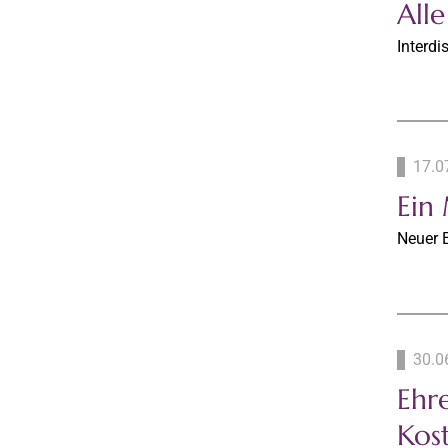
All
Interdi
17.0
Ein
Neuer 
30.0
Ehr
Kos