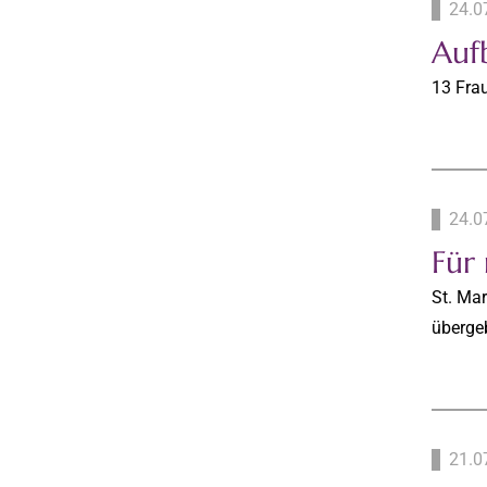
24.0
Auf
13 Frau
24.0
Für
St. Mar
überge
21.0