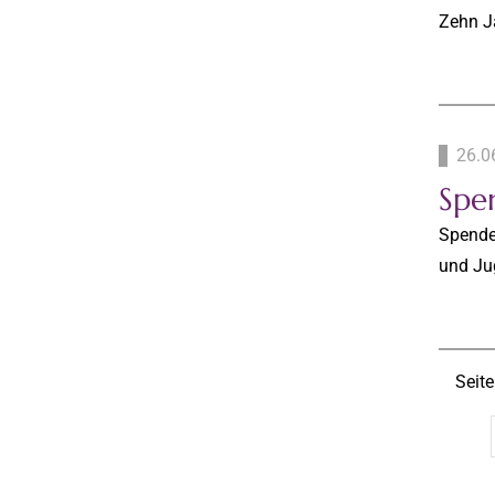
Zehn J
26.0
Spe
Spenden
und Ju
Seite