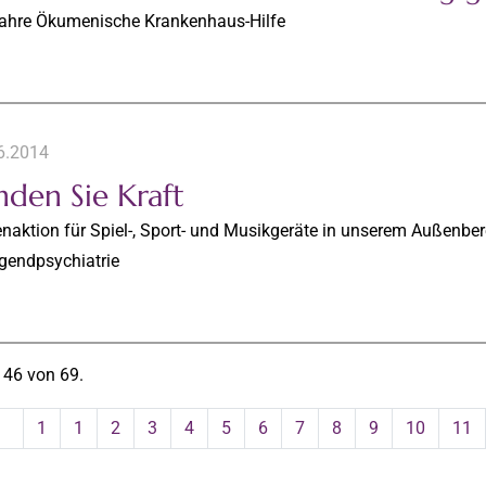
ahre Ökumenische Krankenhaus-Hilfe
6.2014
nden Sie Kraft
aktion für Spiel-, Sport- und Musikgeräte in unserem Außenberei
gendpsychiatrie
 46 von 69.
1
1
2
3
4
5
6
7
8
9
10
11