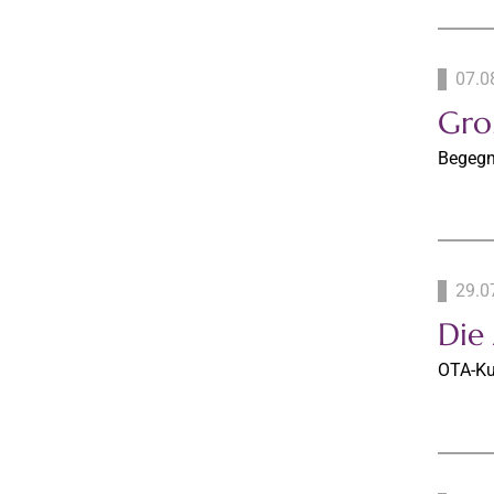
07.0
Gro
Begegn
29.0
Die
OTA-Kur