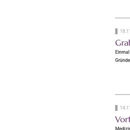
18.1
Gra
Einmal
Gründer
14.1
Vort
Medizi