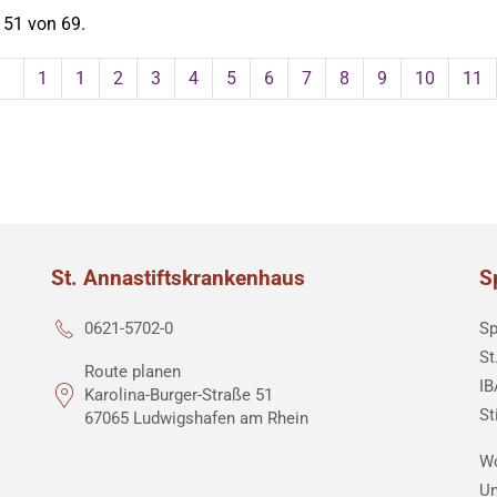
 51 von 69.
1
1
2
3
4
5
6
7
8
9
10
11
St. Annastiftskrankenhaus
S
Sp
0621-5702-0
St
Route planen
IB
Karolina-Burger-Straße 51
St
67065 Ludwigshafen am Rhein
Wo
Un