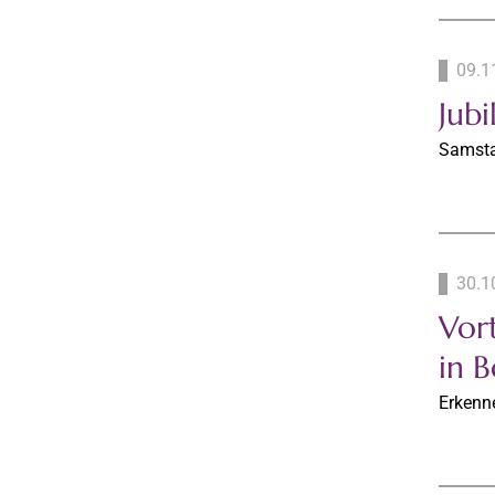
09.1
Jub
Samsta
30.1
Vor
in 
Erkenn