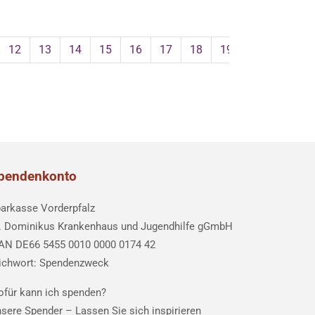
12
13
14
15
16
17
18
19
20
21
pendenkonto
arkasse Vorderpfalz
. Dominikus Krankenhaus und Jugendhilfe gGmbH
AN DE66 5455 0010 0000 0174 42
ichwort: Spendenzweck
für kann ich spenden?
sere Spender –
Lassen Sie sich inspirieren