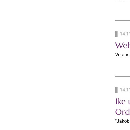
14.1
Wel
Verans
14.1
Ike
Ord
"Jakobs