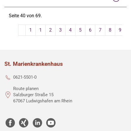
Seite 40 von 69.
1
1
2
3
4
5
6
7
8
9
St. Marienkrankenhaus
0621-5501-0
Route planen
Salzburger Straße 15
67067 Ludwigshafen am Rhein