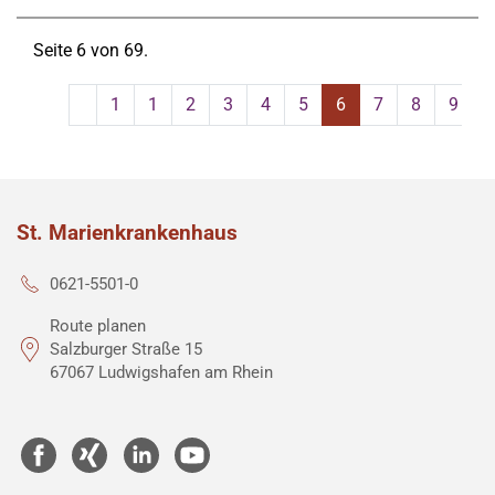
Seite 6 von 69.
1
1
2
3
4
5
6
7
8
9
St. Marienkrankenhaus
0621-5501-0
Route planen
Salzburger Straße 15
67067 Ludwigshafen am Rhein