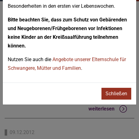
Besonderheiten in den ersten vier Lebenswochen.
Bitte beachten Sie, dass zum Schutz von Gebärenden
Neuigkeiten
und Neugeborenen/Frühgeborenen vor Infektionen
keine Kinder an der Kreißsaalführung teilnehmen
können.
21.01.2013
Nutzen Sie auch die
Angebote unserer Elternschule für
Zonta-Club Ludwigshafen
Schwangere, Mütter und Familien
.
unterstützt Programm Guter
Start ins Kinderleben
Schließen
Laptop als Spende übergeben
weiterlesen
09.12.2012