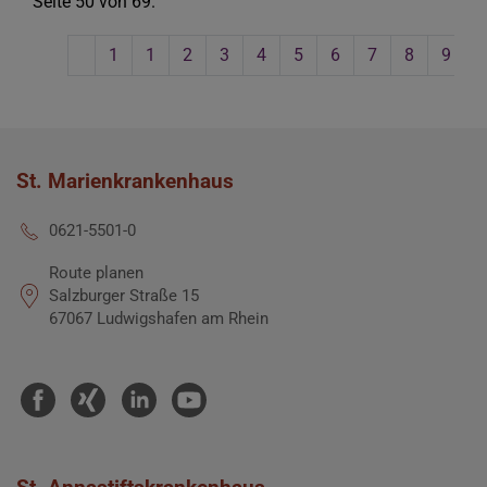
Seite 50 von 69.
1
1
2
3
4
5
6
7
8
9
St. Marienkrankenhaus
0621-5501-0
Route planen
Salzburger Straße 15
67067 Ludwigshafen am Rhein