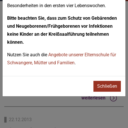
Besonderheiten in den ersten vier Lebenswochen.
Bitte beachten Sie, dass zum Schutz von Gebärenden
Neuigkeiten
und Neugeborenen/Frühgeborenen vor Infektionen
keine Kinder an der Kreißsaalführung teilnehmen
können.
20.01.2014
Nutzen Sie auch die
Angebote unserer Elternschule für
Auszeichnung mit dem
Schwangere, Mütter und Familien
.
Qualitässiegel Geriatrie
Erste und einzige Akutgeriatrie in Rheinland-Pfalz mit
dieser Auszeichnung.
Schließen
weiterlesen
22.12.2013