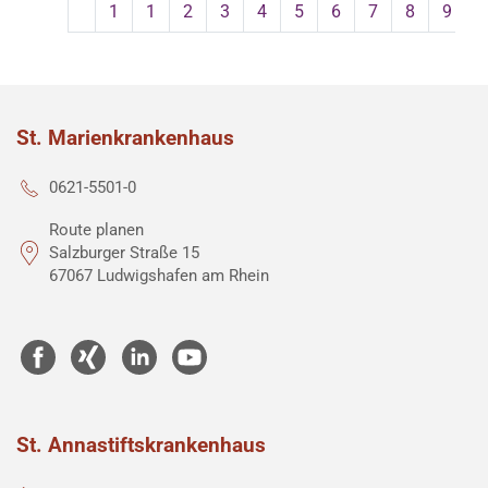
1
1
2
3
4
5
6
7
8
9
St. Marienkrankenhaus
0621-5501-0
Route planen
Salzburger Straße 15
67067 Ludwigshafen am Rhein
St. Annastiftskrankenhaus