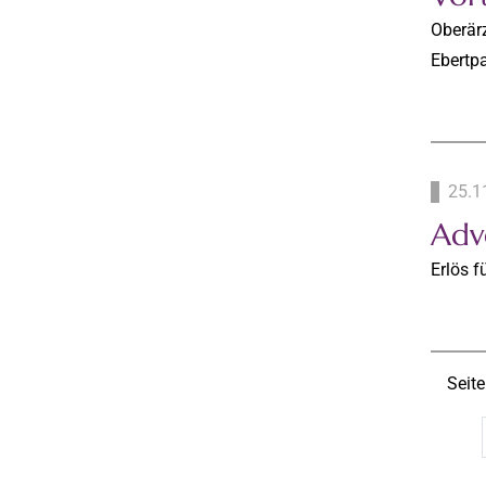
Oberär
Ebertp
25.1
Adv
Erlös 
Seite