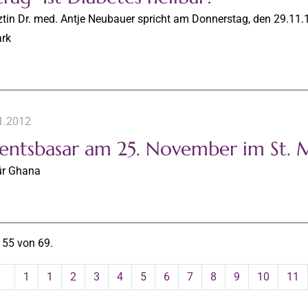
ztin Dr. med. Antje Neubauer spricht am Donnerstag, den 29.11
ark
1.2012
entsbasar am 25. November im St. 
für Ghana
 55 von 69.
1
1
2
3
4
5
6
7
8
9
10
11