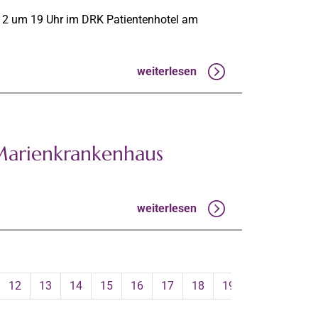
.12 um 19 Uhr im DRK Patientenhotel am
weiterlesen
Marienkrankenhaus
weiterlesen
12
13
14
15
16
17
18
19
20
21