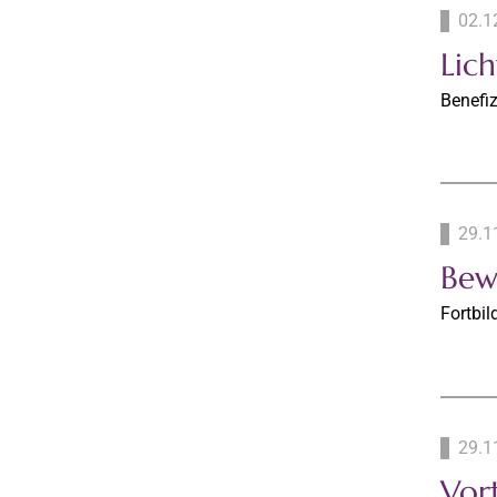
02.1
Lic
Benefiz
29.1
Bew
Fortbil
29.1
Vort