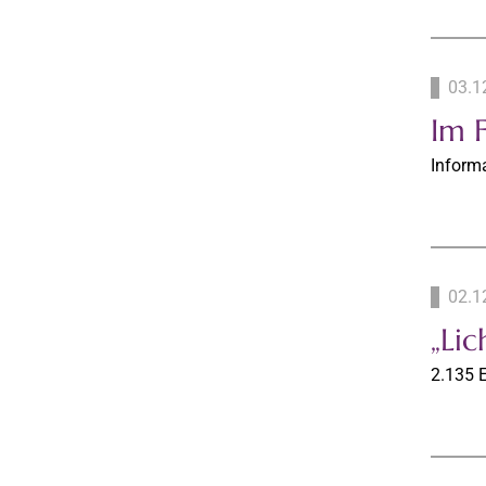
03.1
Im 
Inform
02.1
„Li
2.135 E