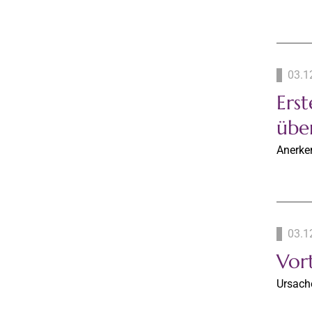
03.1
Erst
übe
Anerke
03.1
Vor
Ursache