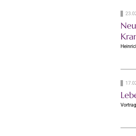
23.0
Neu
Kra
Heinri
17.0
Leb
Vortra