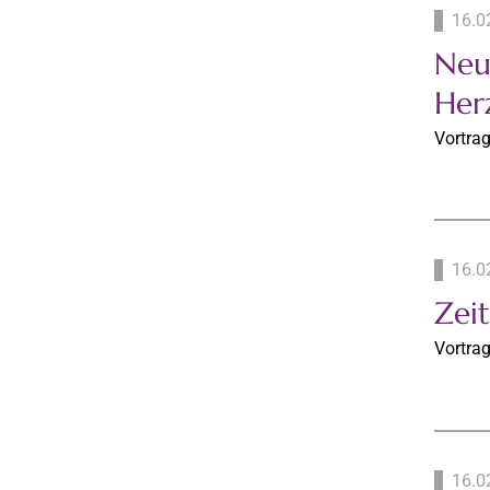
16.0
Neu
Her
Vortra
16.0
Zei
Vortrag
16.0