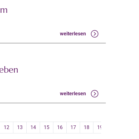
um
weiterlesen
geben
weiterlesen
12
13
14
15
16
17
18
19
20
21