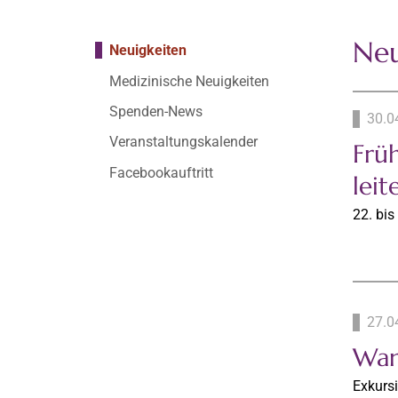
Neu
Neuigkeiten
Medizinische Neuigkeiten
Spenden-News
30.0
Veranstaltungskalender
Frü
Facebookauftritt
lei
22. bis
27.0
Wan
Exkurs