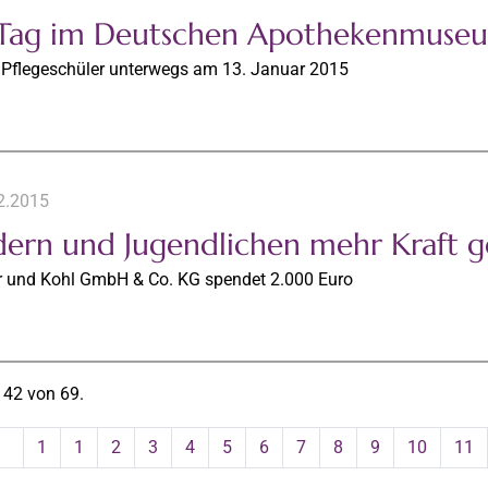
 Tag im Deutschen Apothekenmuse
 Pflegeschüler unterwegs am 13. Januar 2015
2.2015
dern und Jugendlichen mehr Kraft 
r und Kohl GmbH & Co. KG spendet 2.000 Euro
 42 von 69.
1
1
2
3
4
5
6
7
8
9
10
11