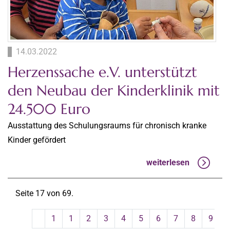
14.03.2022
Herzenssache e.V. unterstützt
den Neubau der Kinderklinik mit
24.500 Euro
Ausstattung des Schulungsraums für chronisch kranke
Kinder gefördert
weiterlesen
Seite 17 von 69.
1
1
2
3
4
5
6
7
8
9